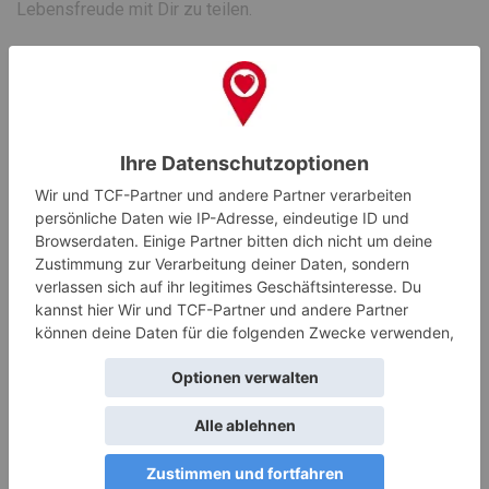
Lebensfreude mit Dir zu teilen.
Sobald die Liebeskünstlerin uns noch einmal bestätigt hat,
erhältst Du ein Email mit allen Informationen und dass der
Termin stattfinden kann. Falls es doch nicht klappt, melden
wir uns bei Dir mit alternativen Vorschlägen.
Kategorien
Suchen
Es wurden keine Produkte gefunden, die deiner Auswahl
entsprechen.